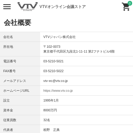
0
VTVオンライン会議ストア
会社概要
会社名
VTVジャパン株式会社
所在地
〒102-0073
東京都千代田区九段北1-11-11 第2フナトビル6階
電話番号
03-5210-5021
FAX番号
03-5210-5022
メールアドレス
vtv-ec@vtv.co.jp
ホームページURL
https://www.vtv.co.jp
設立
1995年1月
資本金
8000万円
従業員数
32名
代表者
栢野 正典