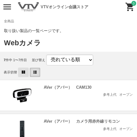
0
VTVオンライン会議ストア
全商品
取り扱い製品の一覧ページです。
Webカメラ
7
件中 1〜7件目
並び替え
表示切替
AVer（アバー） CAM130
参考上代
オープン
AVer（アバー） カメラ用赤外線リモコン
参考上代
オープン