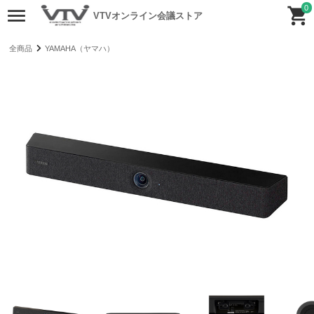
0
VTVオンライン会議ストア
全商品
YAMAHA（ヤマハ）