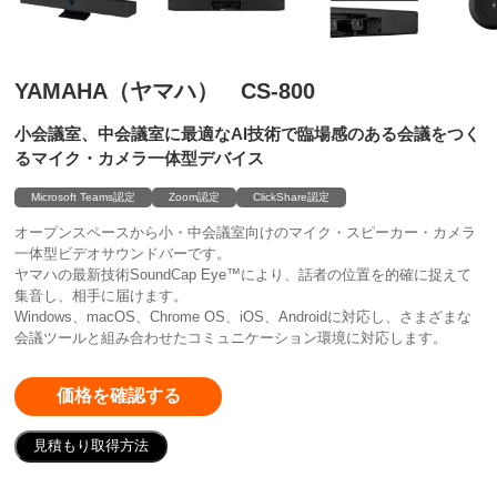
YAMAHA（ヤマハ） CS-800
小会議室、中会議室に最適なAI技術で臨場感のある会議をつく
るマイク・カメラ一体型デバイス
Microsoft Teams認定
Zoom認定
ClickShare認定
オープンスペースから小・中会議室向けのマイク・スピーカー・カメラ
一体型ビデオサウンドバーです。
ヤマハの最新技術SoundCap Eye™により、話者の位置を的確に捉えて
集音し、相手に届けます。
Windows、macOS、Chrome OS、iOS、Androidに対応し、さまざまな
会議ツールと組み合わせたコミュニケーション環境に対応します。
価格を確認する
見積もり取得方法