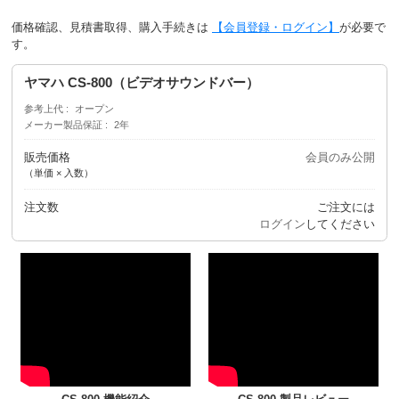
価格確認、見積書取得、購入手続きは
【会員登録・ログイン】
が必要で
す。
ヤマハ CS-800（ビデオサウンドバー）
参考上代
オープン
メーカー製品保証
2年
販売価格
会員のみ公開
（単価 × 入数）
注文数
ご注文には
ログイン
してください