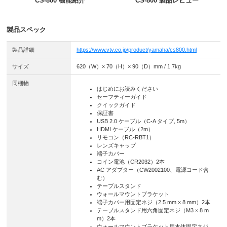
CS-800 機能紹介
CS-800 製品レビュー
製品スペック
製品詳細
https://www.vtv.co.jp/product/yamaha/cs800.html
サイズ
620（W）× 70（H）× 90（D）mm / 1.7kg
同梱物
はじめにお読みください
セーフティーガイド
クイックガイド
保証書
USB 2.0 ケーブル（C-A タイプ, 5m）
HDMI ケーブル（2m）
リモコン（RC-RBT1）
レンズキャップ
端⼦カバー
コイン電池（CR2032）2本
AC アダプター（CW2002100、電源コード含
む）
テーブルスタンド
ウォールマウントブラケット
端⼦カバー⽤固定ネジ（2.5 mm × 8 mm）2本
テーブルスタンド⽤六⾓固定ネジ（M3 × 8 m
m）2本
ウォールマウントブラケット⽤本体固定ネジ